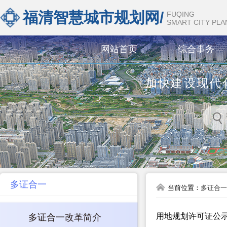
福清智慧城市规划网/
FUQING
SMART CITY PL
网站首页
综合事务
加快建设现代
多证合一
当前位置：
多证合一
用地规划许可证公
多证合一改革简介