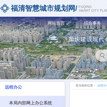
福清智慧城市规划网/
FUQING
SMART CITY PL
网站首页
综合事务
加快建设现代
您当前的位置：
远程办
远程办公
本局内部网上办公系统