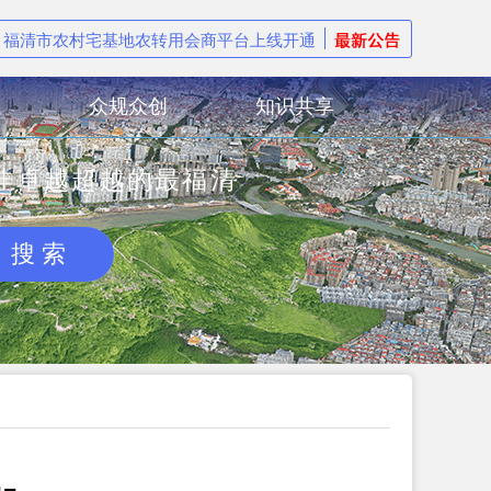
念 福清市农村宅基地农转用会商平台上线开通
公
众规众创
知识共享
佳卓越超越的最福清
搜 索